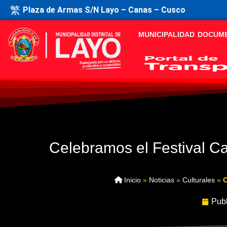
Plaza de Armas S/N Layo – Canas – Cusco
MUNICIPALIDAD
DOCUM
Celebramos el Festival C
Inicio
»
Noticias
»
Culturales
»
C
Publ