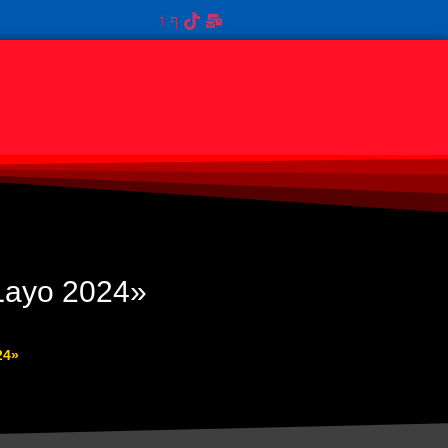
 Layo 2024»
24»