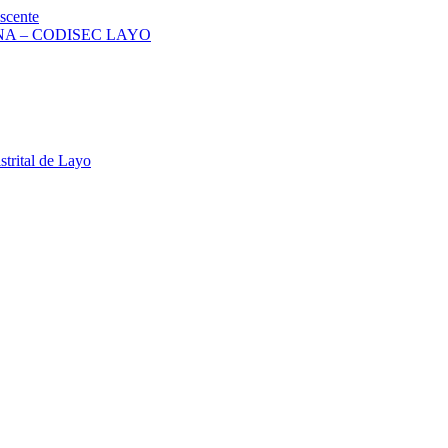
scente
A – CODISEC LAYO
strital de Layo