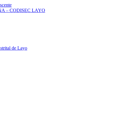
scente
A – CODISEC LAYO
strital de Layo