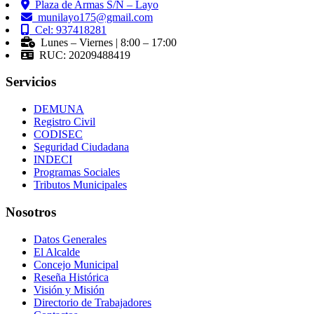
Plaza de Armas S/N – Layo
munilayo175@gmail.com
Cel: 937418281
Lunes – Viernes | 8:00 – 17:00
RUC: 20209488419
Servicios
DEMUNA
Registro Civil
CODISEC
Seguridad Ciudadana
INDECI
Programas Sociales
Tributos Municipales
Nosotros
Datos Generales
El Alcalde
Concejo Municipal
Reseña Histórica
Visión y Misión
Directorio de Trabajadores