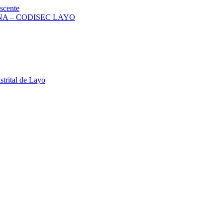
scente
A – CODISEC LAYO
strital de Layo