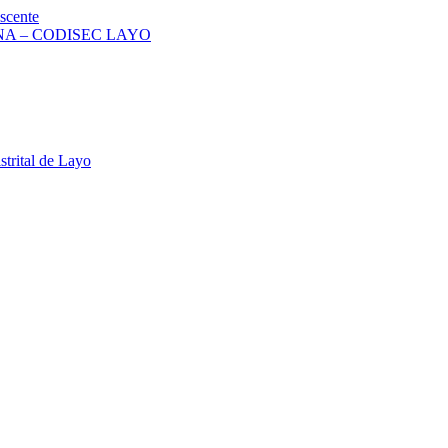
scente
A – CODISEC LAYO
strital de Layo