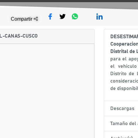
Compartir
DL-CANAS-CUSCO
D
E
S
E
S
T
I
M
Coop
e
r
a
c
io
Distri
ta
l d
e
para el apo
el vehicul
Distrito de
consideraci
de disponibi
Descargas
Tamaño del 