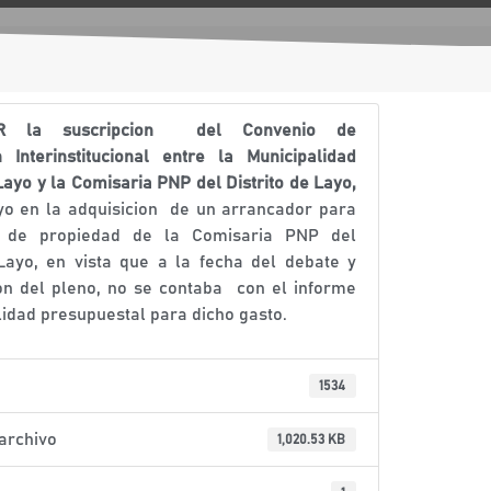
AR
l
a suscripcion del Convenio de
n
I
n
t
er
i
n
s
ti
tu
c
i
o
n
a
l
e
n
tre la Municipalidad
Layo
y
l
a Comisaria PNP del D
i
s
t
r
i
t
o de Layo
,
yo en la adquisicion de un arrancador para
o de propiedad de la Comisaria PNP del
 Layo, en vista que a la fecha del debate y
on del pleno, no se contaba con el informe
lidad presupuestal para dicho gasto.
1534
archivo
1,020.53 KB