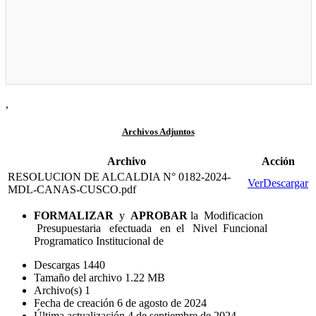
,
Archivos Adjuntos
Archivo
Acción
RESOLUCION DE ALCALDIA N° 0182-2024-
Ver
Descargar
MDL-CANAS-CUSCO.pdf
F
O
R
M
A
L
I
Z
A
R
y
A
P
ROBA
R
la Modificacion
Presupuestaria efectuada en el Nivel Funcional
Programatico Institucional de
Descargas
1440
Tamaño del archivo
1.22 MB
Archivo(s)
1
Fecha de creación
6 de agosto de 2024
Última actualización
4 de septiembre de 2024