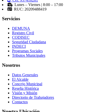
Cel: 937418281
Lunes – Viernes | 8:00 – 17:00
RUC: 20209488419
Servicios
DEMUNA
Registro Civil
CODISEC
Seguridad Ciudadana
INDECI
Programas Sociales
Tributos Municipales
Nosotros
Datos Generales
El Alcalde
Concejo Municipal
Reseña Histórica
Visión y Misión
Directorio de Trabajadores
Contactos
Nuestra Ubicación