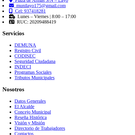
Plaza de Armas S/N – Layo
munilayo175@gmail.com
Cel: 937418281
Lunes – Viernes | 8:00 – 17:00
RUC: 20209488419
Servicios
DEMUNA
Registro Civil
CODISEC
Seguridad Ciudadana
INDECI
Programas Sociales
Tributos Municipales
Nosotros
Datos Generales
El Alcalde
Concejo Municipal
Reseña Histórica
Visión y Misión
Directorio de Trabajadores
Contactos