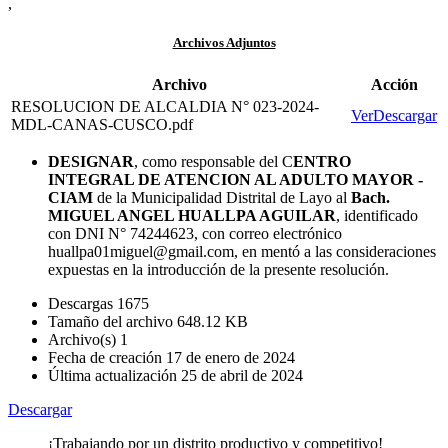
,
Archivos Adjuntos
Archivo
Acción
RESOLUCION DE ALCALDIA N° 023-2024-
Ver
Descargar
MDL-CANAS-CUSCO.pdf
DESIGNAR
, como responsable del C
ENTRO
INTEGRAL DE ATENCION AL ADULTO MAYOR -
CIAM
de la Municipalidad Distrital de Layo al
Bach.
MIGUEL ANGEL HUALLPA AGUILAR
, identificado
con DNI N° 74244623, con correo electrónico
huallpa01miguel@gmail.com, en mentó a las consideraciones
expuestas en la introducción de la presente resolución.
Descargas
1675
Tamaño del archivo
648.12 KB
Archivo(s)
1
Fecha de creación
17 de enero de 2024
Última actualización
25 de abril de 2024
Descargar
¡Trabajando por un distrito productivo y competitivo!