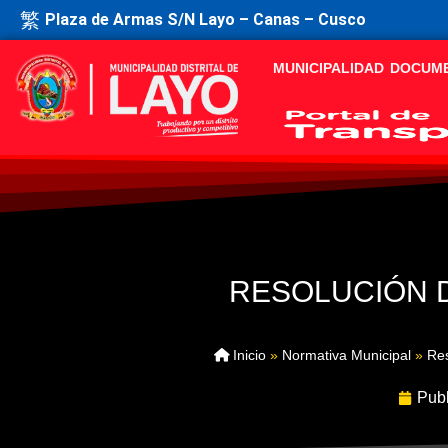
Plaza de Armas S/N Layo – Canas – Cusco
MUNICIPALIDAD
DOCUM
RESOLUCIÓN D
Inicio
»
Normativa Municipal
»
Res
Publ