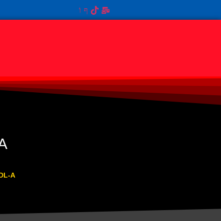
A
DL-A