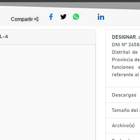
Compartir
L-A
DESIGNAR
. 
DNI N° 245
Distrital d
Provincia d
funciones 
referente a
Descargas
Tamaño del 
Archivo(s)