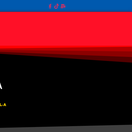
A
L-A