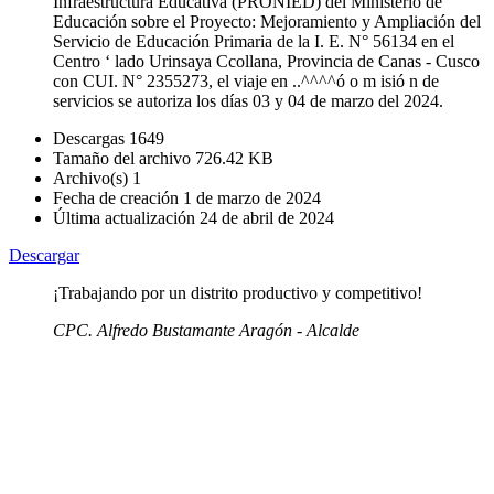
Infraestructura Educativa (PRONIED) del Ministerio de
Educación sobre el Proyecto: Mejoramiento y Ampliación del
Servicio de Educación Primaria de la I. E. N° 56134 en el
Centro ‘ lado Urinsaya Ccollana, Provincia de Canas - Cusco
con CUI. N° 2355273, el viaje en ..^^^^ó o m isió n de
servicios se autoriza los días 03 y 04 de marzo del 2024.
Descargas
1649
Tamaño del archivo
726.42 KB
Archivo(s)
1
Fecha de creación
1 de marzo de 2024
Última actualización
24 de abril de 2024
Descargar
¡Trabajando por un distrito productivo y competitivo!
CPC. Alfredo Bustamante Aragón - Alcalde