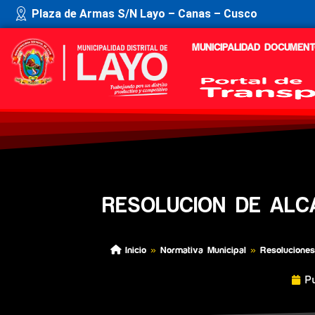
Plaza de Armas S/N Layo – Canas – Cusco
MUNICIPALIDAD
DOCUMENT
RESOLUCION DE ALC
Inicio
»
Normativa Municipal
»
Resoluciones
P