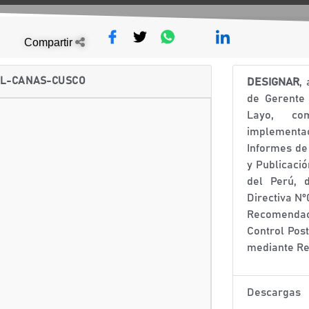
Compartir
DL-CANAS-CUSCO
DESIGNAR
,
de Gerente 
Layo, co
implement
Informes de
y Publicaci
del Perú, 
Directiva N
Recomendac
Control Pos
mediante Re
Descargas