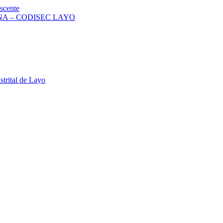
scente
A – CODISEC LAYO
strital de Layo