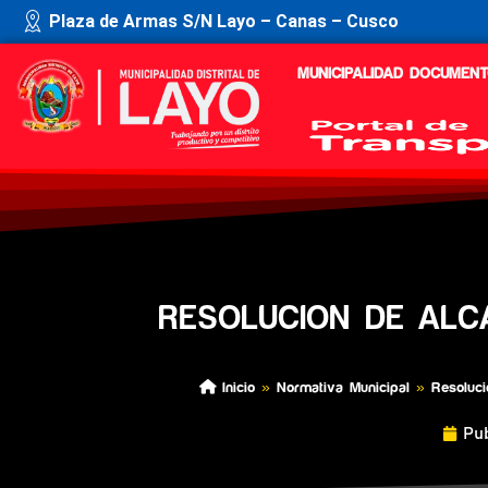
Plaza de Armas S/N Layo – Canas – Cusco
MUNICIPALIDAD
DOCUMENT
RESOLUCION DE ALC
Inicio
»
Normativa Municipal
»
Resoluci
Pub