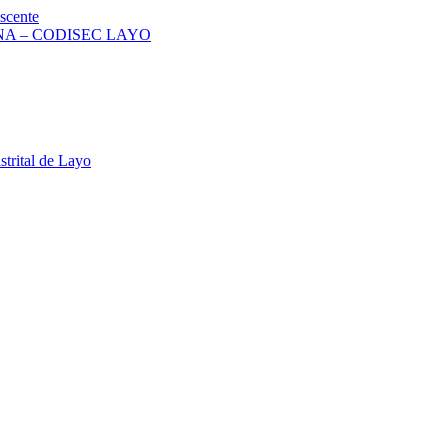
scente
A – CODISEC LAYO
strital de Layo