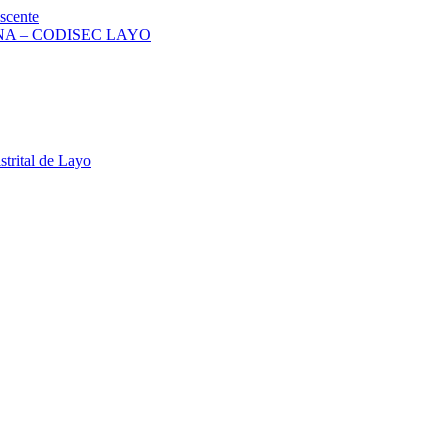
scente
A – CODISEC LAYO
strital de Layo