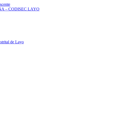
scente
A – CODISEC LAYO
strital de Layo