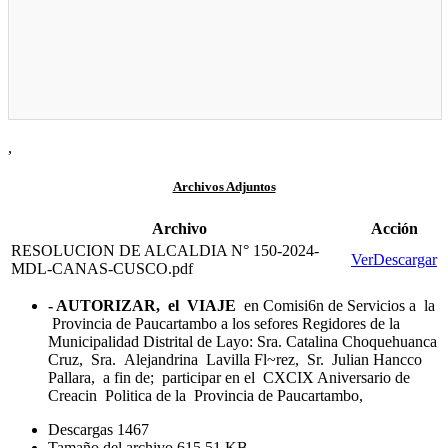
,
Archivos Adjuntos
Archivo
Acción
RESOLUCION DE ALCALDIA N° 150-2024-
Ver
Descargar
MDL-CANAS-CUSCO.pdf
- AUTORIZAR, el VIAJE
en Comisi6n de Servicios a la
Provincia de Paucartambo a los sefores Regidores de la
Municipalidad Distrital de Layo: Sra. Catalina Choquehuanca
Cruz, Sra. Alejandrina Lavilla Fl~rez, Sr. Julian Hancco
Pallara, a fin de; participar en el CXCIX Aniversario de
Creacin Politica de la Provincia de Paucartambo,
Descargas
1467
Tamaño del archivo
615.51 KB