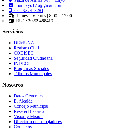
Plaza de Armas S/N – Layo
munilayo175@gmail.com
Cel: 937418281
Lunes – Viernes | 8:00 – 17:00
RUC: 20209488419
Servicios
DEMUNA
Registro Civil
CODISEC
Seguridad Ciudadana
INDECI
Programas Sociales
Tributos Municipales
Nosotros
Datos Generales
El Alcalde
Concejo Municipal
Reseña Histórica
Visión y Misión
Directorio de Trabajadores
Contactos