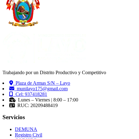
Trabajando por un Distrito Productivo y Competitivo
Plaza de Armas S/N – Layo
munilayo175@gmail.com
Cel: 937418281
Lunes – Viernes | 8:00 – 17:00
RUC: 20209488419
Servicios
DEMUNA
Registro Civil