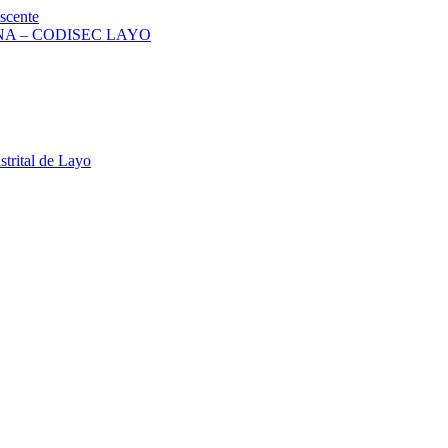
scente
A – CODISEC LAYO
strital de Layo