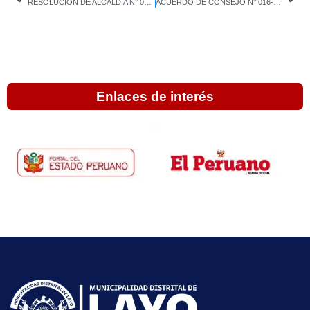
RESOLUCION DE ALCALDIA N° 056-2024-MDL-CANAS-CUSCO
ACUERDO DE CONSEJO N° 016-2024-CM-MDL-CANAS-CUSCO
Enlaces de interés