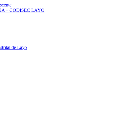
scente
A – CODISEC LAYO
strital de Layo