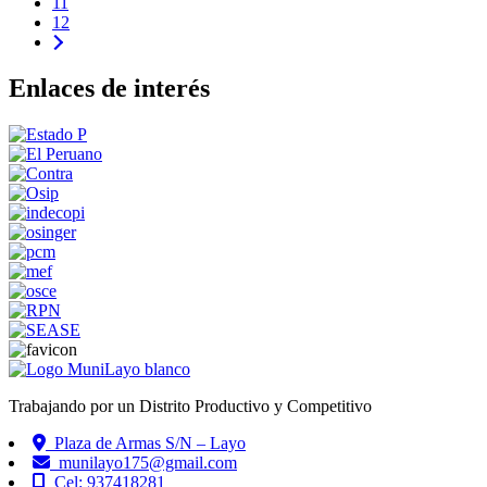
11
12
Enlaces de interés
Trabajando por un Distrito Productivo y Competitivo
Plaza de Armas S/N – Layo
munilayo175@gmail.com
Cel: 937418281