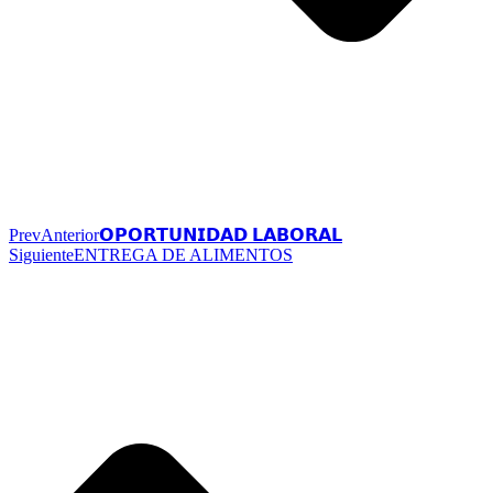
Prev
Anterior
𝗢𝗣𝗢𝗥𝗧𝗨𝗡𝗜𝗗𝗔𝗗 𝗟𝗔𝗕𝗢𝗥𝗔𝗟
Siguiente
ENTREGA DE ALIMENTOS