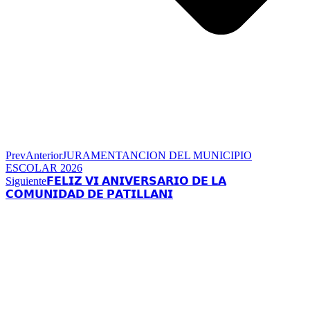
Prev
Anterior
JURAMENTANCION DEL MUNICIPIO
ESCOLAR 2026
Siguiente
𝗙𝗘𝗟𝗜𝗭 𝗩𝗜 𝗔𝗡𝗜𝗩𝗘𝗥𝗦𝗔𝗥𝗜𝗢 𝗗𝗘 𝗟𝗔
𝗖𝗢𝗠𝗨𝗡𝗜𝗗𝗔𝗗 𝗗𝗘 𝗣𝗔𝗧𝗜𝗟𝗟𝗔𝗡𝗜