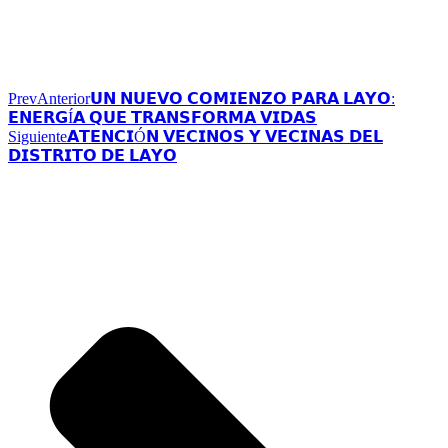
Prev
Anterior
𝗨𝗡 𝗡𝗨𝗘𝗩𝗢 𝗖𝗢𝗠𝗜𝗘𝗡𝗭𝗢 𝗣𝗔𝗥𝗔 𝗟𝗔𝗬𝗢:
𝗘𝗡𝗘𝗥𝗚Í𝗔 𝗤𝗨𝗘 𝗧𝗥𝗔𝗡𝗦𝗙𝗢𝗥𝗠𝗔 𝗩𝗜𝗗𝗔𝗦
Siguiente
𝗔𝗧𝗘𝗡𝗖𝗜Ó𝗡 𝗩𝗘𝗖𝗜𝗡𝗢𝗦 𝗬 𝗩𝗘𝗖𝗜𝗡𝗔𝗦 𝗗𝗘𝗟
𝗗𝗜𝗦𝗧𝗥𝗜𝗧𝗢 𝗗𝗘 𝗟𝗔𝗬𝗢