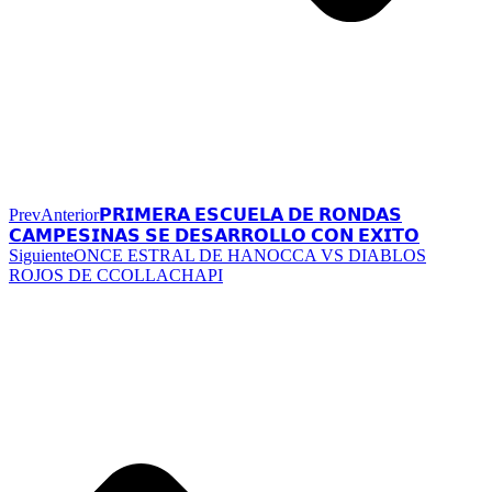
Prev
Anterior
𝗣𝗥𝗜𝗠𝗘𝗥𝗔 𝗘𝗦𝗖𝗨𝗘𝗟𝗔 𝗗𝗘 𝗥𝗢𝗡𝗗𝗔𝗦
𝗖𝗔𝗠𝗣𝗘𝗦𝗜𝗡𝗔𝗦 𝗦𝗘 𝗗𝗘𝗦𝗔𝗥𝗥𝗢𝗟𝗟𝗢 𝗖𝗢𝗡 𝗘𝗫𝗜𝗧𝗢
Siguiente
ONCE ESTRAL DE HANOCCA VS DIABLOS
ROJOS DE CCOLLACHAPI