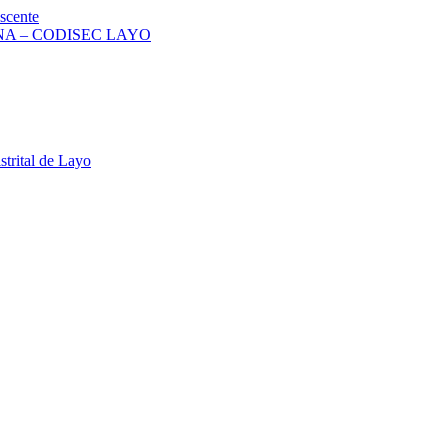
scente
A – CODISEC LAYO
strital de Layo