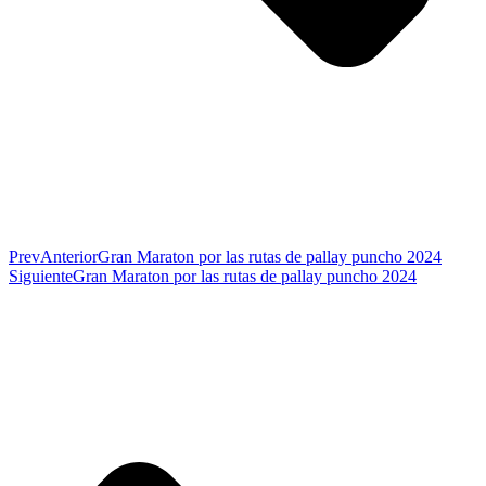
Prev
Anterior
Gran Maraton por las rutas de pallay puncho 2024
Siguiente
Gran Maraton por las rutas de pallay puncho 2024