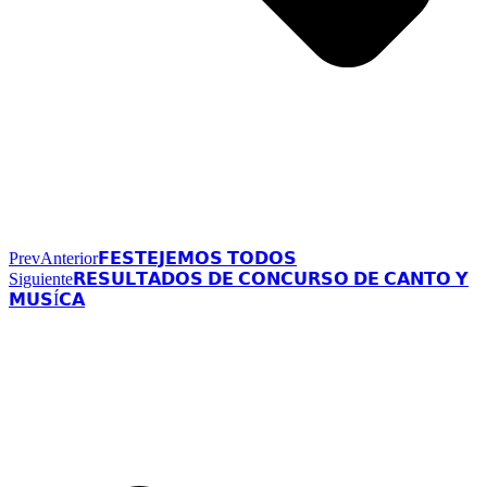
Prev
Anterior
𝗙𝗘𝗦𝗧𝗘𝗝𝗘𝗠𝗢𝗦 𝗧𝗢𝗗𝗢𝗦
Siguiente
𝗥𝗘𝗦𝗨𝗟𝗧𝗔𝗗𝗢𝗦 𝗗𝗘 𝗖𝗢𝗡𝗖𝗨𝗥𝗦𝗢 𝗗𝗘 𝗖𝗔𝗡𝗧𝗢 𝗬
𝗠𝗨𝗦Í𝗖𝗔