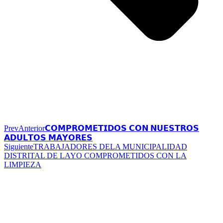
Prev
Anterior
𝗖𝗢𝗠𝗣𝗥𝗢𝗠𝗘𝗧𝗜𝗗𝗢𝗦 𝗖𝗢𝗡 𝗡𝗨𝗘𝗦𝗧𝗥𝗢𝗦
𝗔𝗗𝗨𝗟𝗧𝗢𝗦 𝗠𝗔𝗬𝗢𝗥𝗘𝗦
Siguiente
TRABAJADORES DELA MUNICIPALIDAD
DISTRITAL DE LAYO COMPROMETIDOS CON LA
LIMPIEZA