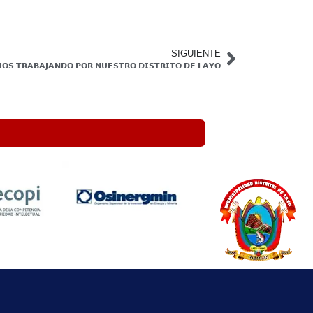
SIGUIENTE
𝗢𝗦 𝗧𝗥𝗔𝗕𝗔𝗝𝗔𝗡𝗗𝗢 𝗣𝗢𝗥 𝗡𝗨𝗘𝗦𝗧𝗥𝗢 𝗗𝗜𝗦𝗧𝗥𝗜𝗧𝗢 𝗗𝗘 𝗟𝗔𝗬𝗢