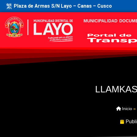
Plaza de Armas S/N Layo – Canas – Cusco
MUNICIPALIDAD
DOCUM
LLAMKAS
Inicio
»
Publ