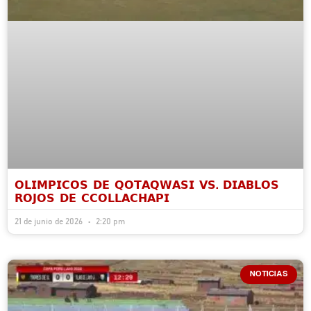
𝗢𝗟𝗜𝗠𝗣𝗜𝗖𝗢𝗦 𝗗𝗘 𝗤𝗢𝗧𝗔𝗤𝗪𝗔𝗦𝗜 𝗩𝗦. 𝗗𝗜𝗔𝗕𝗟𝗢𝗦
𝗥𝗢𝗝𝗢𝗦 𝗗𝗘 𝗖𝗖𝗢𝗟𝗟𝗔𝗖𝗛𝗔𝗣𝗜
21 de junio de 2026
2:20 pm
NOTICIAS