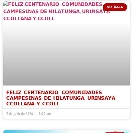
NOTICIAS
𝗙𝗘𝗟𝗜𝗭 𝗖𝗘𝗡𝗧𝗘𝗡𝗔𝗥𝗜𝗢, 𝗖𝗢𝗠𝗨𝗡𝗜𝗗𝗔𝗗𝗘𝗦
𝗖𝗔𝗠𝗣𝗘𝗦𝗜𝗡𝗔𝗦 𝗗𝗘 𝗛𝗜𝗟𝗔𝗧𝗨𝗡𝗚𝗔, 𝗨𝗥𝗜𝗡𝗦𝗔𝗬𝗔
𝗖𝗖𝗢𝗟𝗟𝗔𝗡𝗔 𝗬 𝗖𝗖𝗢𝗟𝗟
2 de julio de 2026
6:00 am