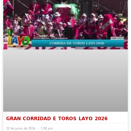
𝗚𝗥𝗔𝗡 𝗖𝗢𝗥𝗥𝗜𝗗𝗔𝗗 𝗘 𝗧𝗢𝗥𝗢𝗦 𝗟𝗔𝗬𝗢 𝟮𝟬𝟮𝟲
22 de junio de 2026
1:38 pm