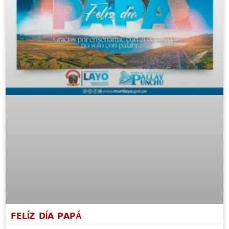
𝗙𝗘𝗟Í𝗭 𝗗Í𝗔 𝗣𝗔𝗣Á