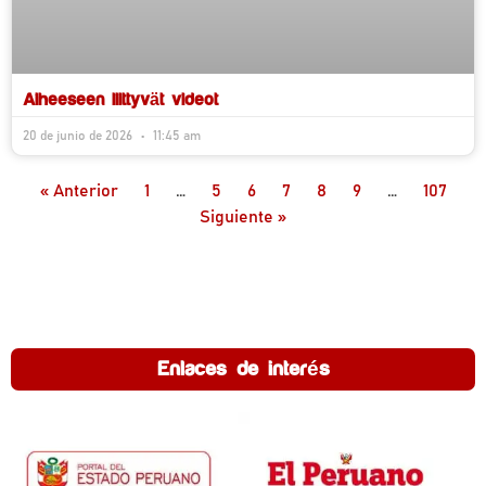
Aiheeseen liittyvät videot
20 de junio de 2026
11:45 am
« Anterior
1
…
5
6
7
8
9
…
107
Siguiente »
Enlaces de interés