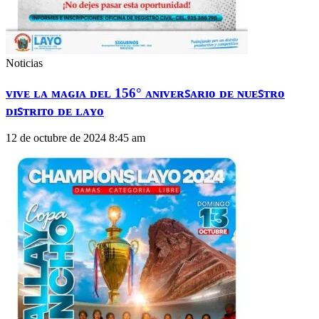
Noticias
ᴠɪᴠᴇ ʟᴀ ᴍᴀɢɪᴀ ᴅᴇʟ 156° ᴀɴɪᴠᴇʀꜱᴀʀɪᴏ ᴅᴇ ɴᴜᴇꜱᴛʀᴏ
ᴅɪꜱᴛʀɪᴛᴏ ᴅᴇ ʟᴀʏᴏ
12 de octubre de 2024
8:45 am