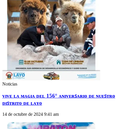
Noticias
ᴠɪᴠᴇ ʟᴀ ᴍᴀɢɪᴀ ᴅᴇʟ 156° ᴀɴɪᴠᴇʀꜱᴀʀɪᴏ ᴅᴇ ɴᴜᴇꜱᴛʀᴏ
ᴅɪꜱᴛʀɪᴛᴏ ᴅᴇ ʟᴀʏᴏ
14 de octubre de 2024
9:41 am