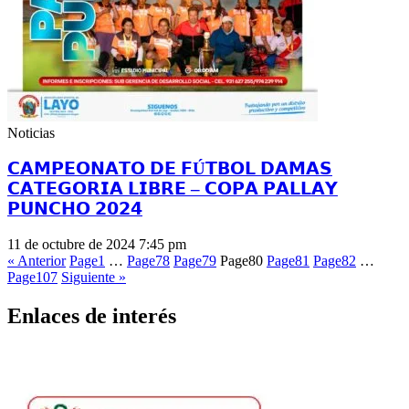
Noticias
𝗖𝗔𝗠𝗣𝗘𝗢𝗡𝗔𝗧𝗢 𝗗𝗘 𝗙Ú𝗧𝗕𝗢𝗟 𝗗𝗔𝗠𝗔𝗦
𝗖𝗔𝗧𝗘𝗚𝗢𝗥𝗜𝗔 𝗟𝗜𝗕𝗥𝗘 – 𝗖𝗢𝗣𝗔 𝗣𝗔𝗟𝗟𝗔𝗬
𝗣𝗨𝗡𝗖𝗛𝗢 𝟮𝟬𝟮𝟰
11 de octubre de 2024
7:45 pm
« Anterior
Page
1
…
Page
78
Page
79
Page
80
Page
81
Page
82
…
Page
107
Siguiente »
Enlaces de interés