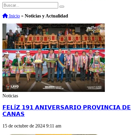
Inicio
»
Noticias y Actualidad
Noticias
𝗙𝗘𝗟Í𝗭 𝟭𝟵𝟭 𝗔𝗡𝗜𝗩𝗘𝗥𝗦𝗔𝗥𝗜𝗢 𝗣𝗥𝗢𝗩𝗜𝗡𝗖𝗜𝗔 𝗗𝗘
𝗖𝗔𝗡𝗔𝗦
15 de octubre de 2024
9:11 am