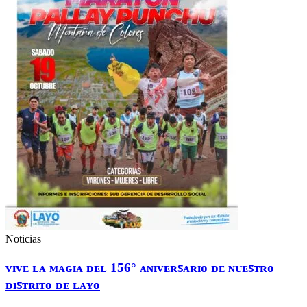
Noticias
ᴠɪᴠᴇ ʟᴀ ᴍᴀɢɪᴀ ᴅᴇʟ 156° ᴀɴɪᴠᴇʀꜱᴀʀɪᴏ ᴅᴇ ɴᴜᴇꜱᴛʀᴏ
ᴅɪꜱᴛʀɪᴛᴏ ᴅᴇ ʟᴀʏᴏ