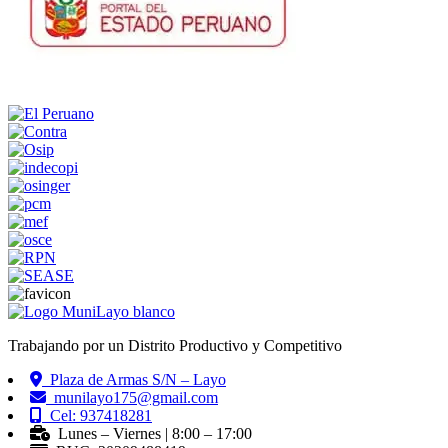
Trabajando por un Distrito Productivo y Competitivo
Plaza de Armas S/N – Layo
munilayo175@gmail.com
Cel: 937418281
Lunes – Viernes | 8:00 – 17:00