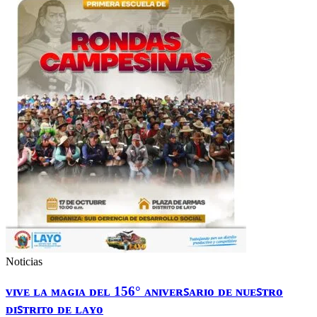
Noticias
ᴠɪᴠᴇ ʟᴀ ᴍᴀɢɪᴀ ᴅᴇʟ 156° ᴀɴɪᴠᴇʀꜱᴀʀɪᴏ ᴅᴇ ɴᴜᴇꜱᴛʀᴏ
ᴅɪꜱᴛʀɪᴛᴏ ᴅᴇ ʟᴀʏᴏ