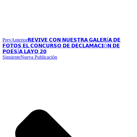
Prev
Anterior
𝗥𝗘𝗩𝗜𝗩𝗘 𝗖𝗢𝗡 𝗡𝗨𝗘𝗦𝗧𝗥𝗔 𝗚𝗔𝗟𝗘𝗥Í𝗔 𝗗𝗘
𝗙𝗢𝗧𝗢𝗦 𝗘𝗟 𝗖𝗢𝗡𝗖𝗨𝗥𝗦𝗢 𝗗𝗘 𝗗𝗘𝗖𝗟𝗔𝗠𝗔𝗖𝗜Ó𝗡 𝗗𝗘
𝗣𝗢𝗘𝗦Í𝗔 𝗟𝗔𝗬𝗢 𝟮𝟬
Siguiente
Nueva Publicación