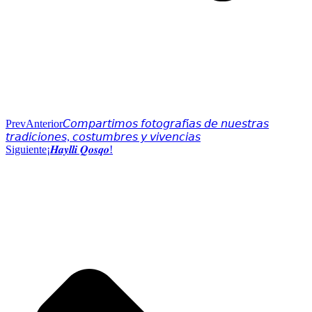
Prev
Anterior
𝘊𝘰𝘮𝘱𝘢𝘳𝘵𝘪𝘮𝘰𝘴 𝘧𝘰𝘵𝘰𝘨𝘳𝘢𝘧í𝘢𝘴 𝘥𝘦 𝘯𝘶𝘦𝘴𝘵𝘳𝘢𝘴
𝘵𝘳𝘢𝘥𝘪𝘤𝘪𝘰𝘯𝘦𝘴, 𝘤𝘰𝘴𝘵𝘶𝘮𝘣𝘳𝘦𝘴 𝘺 𝘷𝘪𝘷𝘦𝘯𝘤𝘪𝘢𝘴
Siguiente
¡𝑯𝒂𝒚𝒍𝒍𝒊 𝑸𝒐𝒔𝒒𝒐!