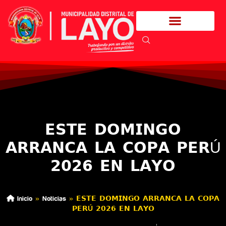
𝗘𝗦𝗧𝗘 𝗗𝗢𝗠𝗜𝗡𝗚𝗢
𝗔𝗥𝗥𝗔𝗡𝗖𝗔 𝗟𝗔 𝗖𝗢𝗣𝗔 𝗣𝗘𝗥Ú
𝟮𝟬𝟮𝟲 𝗘𝗡 𝗟𝗔𝗬𝗢
Inicio
»
Noticias
»
𝗘𝗦𝗧𝗘 𝗗𝗢𝗠𝗜𝗡𝗚𝗢 𝗔𝗥𝗥𝗔𝗡𝗖𝗔 𝗟𝗔 𝗖𝗢𝗣𝗔
𝗣𝗘𝗥Ú 𝟮𝟬𝟮𝟲 𝗘𝗡 𝗟𝗔𝗬𝗢