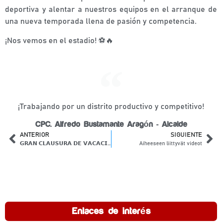
deportiva y alentar a nuestros equipos en el arranque de
una nueva temporada llena de pasión y competencia.
¡Nos vemos en el estadio! ⚽🔥
¡Trabajando por un distrito productivo y competitivo!
CPC. Alfredo Bustamante Aragón - Alcalde
ANTERIOR
SIGUIENTE
𝗚𝗥𝗔𝗡 𝗖𝗟𝗔𝗨𝗦𝗨𝗥𝗔 𝗗𝗘 𝗩𝗔𝗖𝗔𝗖𝗜𝗢𝗡𝗘𝗦 Ú𝗧𝗜𝗟𝗘𝗦 𝗟𝗔𝗬𝗢 𝟮𝟬𝟮𝟲
Aiheeseen liittyvät videot
Enlaces de interés