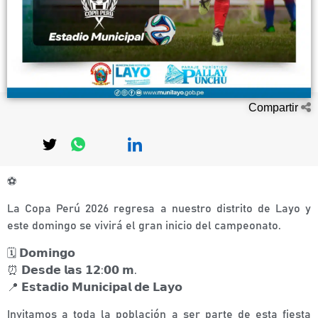
Compartir
⚽
La Copa Perú 2026 regresa a nuestro distrito de Layo y
este domingo se vivirá el gran inicio del campeonato.
🗓 𝗗𝗼𝗺𝗶𝗻𝗴𝗼
⏰ 𝗗𝗲𝘀𝗱𝗲 𝗹𝗮𝘀 𝟭𝟮:𝟬𝟬 𝗺.
📍 𝗘𝘀𝘁𝗮𝗱𝗶𝗼 𝗠𝘂𝗻𝗶𝗰𝗶𝗽𝗮𝗹 𝗱𝗲 𝗟𝗮𝘆𝗼
Invitamos a toda la población a ser parte de esta fiesta