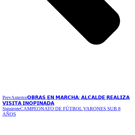
Prev
Anterior
𝗢𝗕𝗥𝗔𝗦 𝗘𝗡 𝗠𝗔𝗥𝗖𝗛𝗔: 𝗔𝗟𝗖𝗔𝗟𝗗𝗘 𝗥𝗘𝗔𝗟𝗜𝗭𝗔
𝗩𝗜𝗦𝗜𝗧𝗔 𝗜𝗡𝗢𝗣𝗜𝗡𝗔𝗗𝗔
Siguiente
CAMPEONATO DE FÚTBOL VARONES SUB 8
AÑOS