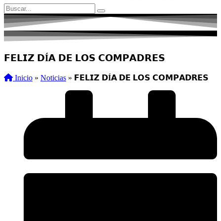
𝗙𝗘𝗟𝗜𝗭 𝗗Í𝗔 𝗗𝗘 𝗟𝗢𝗦 𝗖𝗢𝗠𝗣𝗔𝗗𝗥𝗘𝗦
Inicio
»
Noticias
»
𝗙𝗘𝗟𝗜𝗭 𝗗Í𝗔 𝗗𝗘 𝗟𝗢𝗦 𝗖𝗢𝗠𝗣𝗔𝗗𝗥𝗘𝗦