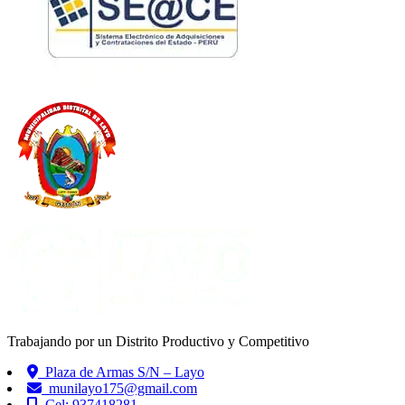
Trabajando por un Distrito Productivo y Competitivo
Plaza de Armas S/N – Layo
munilayo175@gmail.com
Cel: 937418281