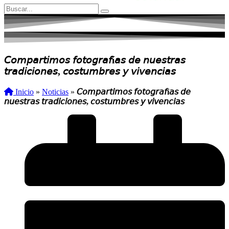
𝘊𝘰𝘮𝘱𝘢𝘳𝘵𝘪𝘮𝘰𝘴 𝘧𝘰𝘵𝘰𝘨𝘳𝘢𝘧í𝘢𝘴 𝘥𝘦 𝘯𝘶𝘦𝘴𝘵𝘳𝘢𝘴
𝘵𝘳𝘢𝘥𝘪𝘤𝘪𝘰𝘯𝘦𝘴, 𝘤𝘰𝘴𝘵𝘶𝘮𝘣𝘳𝘦𝘴 𝘺 𝘷𝘪𝘷𝘦𝘯𝘤𝘪𝘢𝘴
Inicio
»
Noticias
»
𝘊𝘰𝘮𝘱𝘢𝘳𝘵𝘪𝘮𝘰𝘴 𝘧𝘰𝘵𝘰𝘨𝘳𝘢𝘧í𝘢𝘴 𝘥𝘦
𝘯𝘶𝘦𝘴𝘵𝘳𝘢𝘴 𝘵𝘳𝘢𝘥𝘪𝘤𝘪𝘰𝘯𝘦𝘴, 𝘤𝘰𝘴𝘵𝘶𝘮𝘣𝘳𝘦𝘴 𝘺 𝘷𝘪𝘷𝘦𝘯𝘤𝘪𝘢𝘴