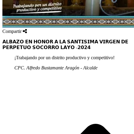
Compartir
𝗔𝗟𝗕𝗔𝗭𝗢 𝗘𝗡 𝗛𝗢𝗡𝗢𝗥 𝗔 𝗟𝗔 𝗦𝗔𝗡𝗧𝗜𝗦𝗜𝗠𝗔 𝗩𝗜𝗥𝗚𝗘𝗡 𝗗𝗘
𝗣𝗘𝗥𝗣𝗘𝗧𝗨𝗢 𝗦𝗢𝗖𝗢𝗥𝗥𝗢 𝗟𝗔𝗬𝗢 -𝟮𝟬𝟮𝟰
¡Trabajando por un distrito productivo y competitivo!
CPC. Alfredo Bustamante Aragón - Alcalde