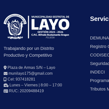
Servic
DEMUNA
Registro C
Trabajando por un Distrito
CODISE
Productivo y Competitivo
Segurida
Plaza de Armas S/N – Layo
INDECI
munilayo175@gmail.com
Cel: 937418281
Programa
Lunes – Viernes | 8:00 – 17:00
Tributos 
RUC: 20209488419