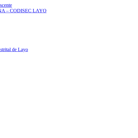
scente
A – CODISEC LAYO
strital de Layo