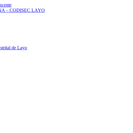
scente
A – CODISEC LAYO
strital de Layo