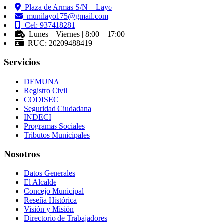
Plaza de Armas S/N – Layo
munilayo175@gmail.com
Cel: 937418281
Lunes – Viernes | 8:00 – 17:00
RUC: 20209488419
Servicios
DEMUNA
Registro Civil
CODISEC
Seguridad Ciudadana
INDECI
Programas Sociales
Tributos Municipales
Nosotros
Datos Generales
El Alcalde
Concejo Municipal
Reseña Histórica
Visión y Misión
Directorio de Trabajadores