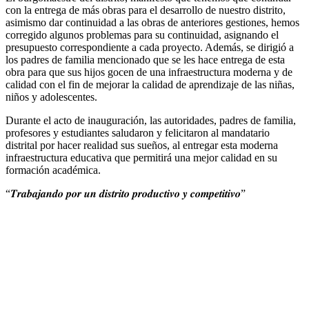
con la entrega de más obras para el desarrollo de nuestro distrito,
asimismo dar continuidad a las obras de anteriores gestiones, hemos
corregido algunos problemas para su continuidad, asignando el
presupuesto correspondiente a cada proyecto. Además, se dirigió a
los padres de familia mencionado que se les hace entrega de esta
obra para que sus hijos gocen de una infraestructura moderna y de
calidad con el fin de mejorar la calidad de aprendizaje de las niñas,
niños y adolescentes.
Durante el acto de inauguración, las autoridades, padres de familia,
profesores y estudiantes saludaron y felicitaron al mandatario
distrital por hacer realidad sus sueños, al entregar esta moderna
infraestructura educativa que permitirá una mejor calidad en su
formación académica.
“𝑻𝒓𝒂𝒃𝒂𝒋𝒂𝒏𝒅𝒐 𝒑𝒐𝒓 𝒖𝒏 𝒅𝒊𝒔𝒕𝒓𝒊𝒕𝒐 𝒑𝒓𝒐𝒅𝒖𝒄𝒕𝒊𝒗𝒐 𝒚 𝒄𝒐𝒎𝒑𝒆𝒕𝒊𝒕𝒊𝒗𝒐”