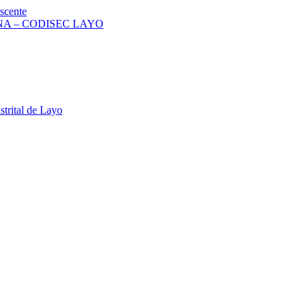
scente
A – CODISEC LAYO
strital de Layo